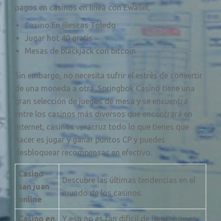
pagos en casinos en línea con Ewallet.
Casino En Illescas Toledo
Jugar hot 40 gratis
Mesas de blackjack con bitcoin
Sin embargo, no necesita sufrir el estrés de convertir
de una moneda a otra. Springbok Casino tiene una
gran selección de juegos de mesa y se encuentra
entre los casinos más diversos que encontrará en
Internet, casinos veracruz todo lo que tienes que
hacer es jugar y ganar puntos CP y puedes
desbloquear recompensas en efectivo.
Casino
Descubre las últimas tendencias en el
san juan
mundo de los casinos.
online
Casino en
Y eso no es tan difícil de hacer hoy en