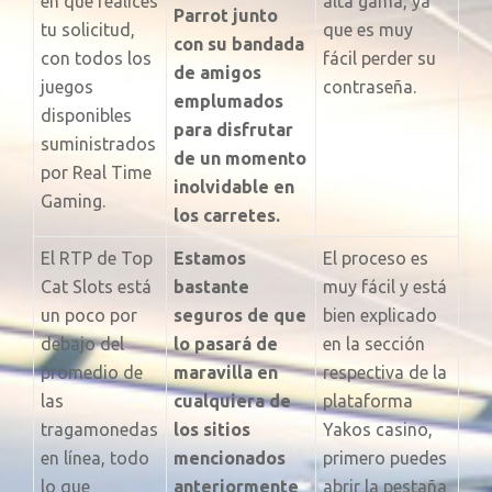
en que realices
alta gama, ya
Parrot junto
tu solicitud,
que es muy
con su bandada
con todos los
fácil perder su
de amigos
juegos
contraseña.
emplumados
disponibles
para disfrutar
suministrados
de un momento
por Real Time
inolvidable en
Gaming.
los carretes.
El RTP de Top
Estamos
El proceso es
Cat Slots está
bastante
muy fácil y está
un poco por
seguros de que
bien explicado
debajo del
lo pasará de
en la sección
promedio de
maravilla en
respectiva de la
las
cualquiera de
plataforma
tragamonedas
los sitios
Yakos casino,
en línea, todo
mencionados
primero puedes
lo que
anteriormente
abrir la pestaña