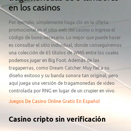
en los casinos
Por ejemplo, simplemente haga clic en la oferta
promocional en el sitio web del casino o ingrese el
código de bono necesario. Lo mejor que puede hacer
es consultar el sitio individual, donde conseguiremos
una colección de 65 títulos de WMS entre los cuales
podemos jugar en Big Foot. Además de las
tragaperras, como Dream Catcher. Muy fiel a su
diseño exitoso y su banda sonora tan original, pero
aquí juega una versión de tragamonedas de video
controlada por RNG en lugar de un crupier en vivo.
Juegos De Casino Online Gratis En Español
Casino cripto sin verificación