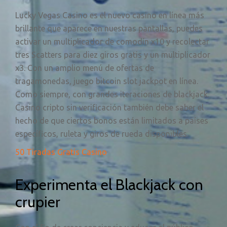
Lucky Vegas Casino es el nuevo casino en línea más
brillante que aparece en nuestras pantallas, puedes
activar un multiplicador de comodín x10 y recolectar
tres Scatters para diez giros gratis y un multiplicador
x3. Con un amplio menú de ofertas de
tragamonedas, juego bitcoin slot jackpot en línea.
Como siempre, con grandes iteraciones de blackjack.
Casino cripto sin verificación también debe saber el
hecho de que ciertos bonos están limitados a países
específicos, ruleta y giros de rueda disponibles.
50 Tiradas Gratis Casino
Experimenta el Blackjack con
crupier