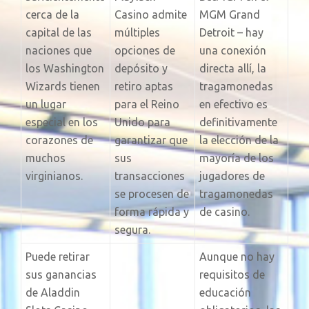
cerca de la
Casino admite
MGM Grand
capital de las
múltiples
Detroit – hay
naciones que
opciones de
una conexión
los Washington
depósito y
directa allí, la
Wizards tienen
retiro aptas
tragamonedas
un lugar
para el Reino
en efectivo es
especial en los
Unido para
definitivamente
corazones de
garantizar que
la elección de la
muchos
sus
mayoría de los
virginianos.
transacciones
jugadores de
se procesen de
tragamonedas
forma rápida y
de casino.
segura.
Puede retirar
Aunque no hay
sus ganancias
requisitos de
de Aladdin
educación