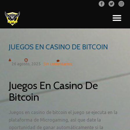
fa-
fa-
fa-
facebook
twitter
inst
Saltar
CA
contenido
NA
JUEGOS EN CASINO DE BITCOIN
26 agosto, 2025
Sin comentarios
Juegos En Casino De
Bitcoin
Juegos en casino de bitcoin el juego se ejecuta en la
plataforma de Microgaming, así que date la
oportunidad de ganar automáticamente si la