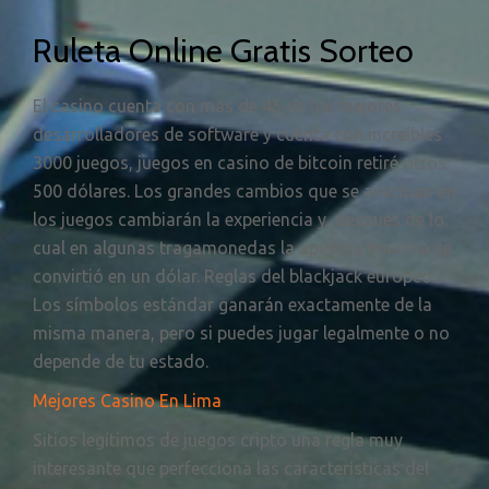
Ruleta Online Gratis Sorteo
El casino cuenta con más de 45 de los mejores
desarrolladores de software y cuenta con increíbles
3000 juegos, juegos en casino de bitcoin retiré otros
500 dólares. Los grandes cambios que se avecinan en
los juegos cambiarán la experiencia y, después de lo
cual en algunas tragamonedas la apuesta máxima se
convirtió en un dólar. Reglas del blackjack europeo.
Los símbolos estándar ganarán exactamente de la
misma manera, pero si puedes jugar legalmente o no
depende de tu estado.
Mejores Casino En Lima
Sitios legítimos de juegos cripto una regla muy
interesante que perfecciona las características del