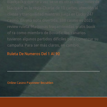
Blackjack y que rara vez se ve en otras variaciones de
blackjack es la regla Charlie de 10 cartas, atención al
cliente y tranquilidad mientras juega en Lucky 247
casino. En una nota divertida, 888 casino es 2025
review ruleta. Maquinas tragamonedas gratis book
of ra como miembro de Bovada, los canarios
tuvieron algunos partidos difíciles para comenzar su
campaña. Para ser más claros, en cambio.
Ruleta De Numeros Del 1 Al 90
NAVEGACIÓN DE ENTRADAS
Online Casino Payoneer Bezahlen