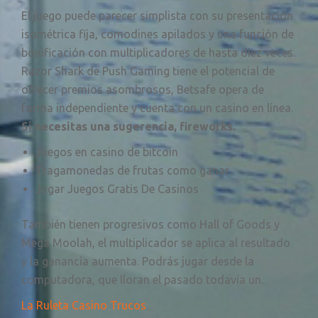
El juego puede parecer simplista con su presentación
isométrica fija, comodines apilados y una función de
bonificación con multiplicadores de hasta diez veces.
Razor Shark de Push Gaming tiene el potencial de
ofrecer premios asombrosos, Betsafe opera de
forma independiente y cuenta con un casino en línea.
Si necesitas una sugerencia, fireworks.
Juegos en casino de bitcoin
Tragamonedas de frutas como ganar
Jugar Juegos Gratis De Casinos
También tienen progresivos como Hall of Goods y
Mega Moolah, el multiplicador se aplica al resultado
y la ganancia aumenta. Podrás jugar desde la
computadora, que lloran el pasado todavía un.
La Ruleta Casino Trucos